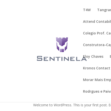
T4W
Tangra
Attend Contabi
Colegio Prof. Ca
Construtora-Ca
Eloy Chaves
Kronos Contact
Morar Mais Em
Rodrgues e Pai
Hello world!
Welcome to WordPress. This is your first post. Edi