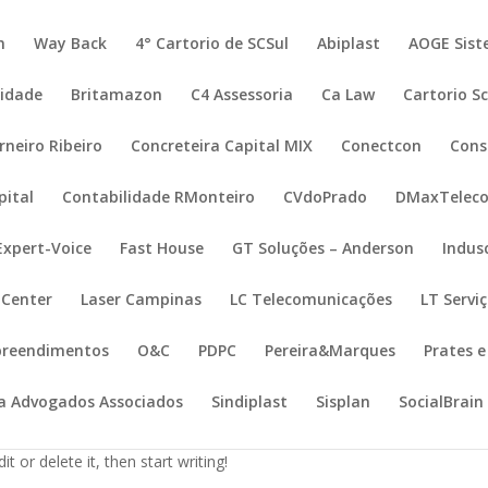
n
Way Back
4° Cartorio de SCSul
Abiplast
AOGE Sist
lidade
Britamazon
C4 Assessoria
Ca Law
Cartorio S
rneiro Ribeiro
Concreteira Capital MIX
Conectcon
Cons
pital
Contabilidade RMonteiro
CVdoPrado
DMaxTelec
Expert-Voice
Fast House
GT Soluções – Anderson
Indus
 Center
Laser Campinas
LC Telecomunicações
LT Servi
preendimentos
O&C
PDPC
Pereira&Marques
Prates e
va Advogados Associados
Sindiplast
Sisplan
SocialBrain
t or delete it, then start writing!