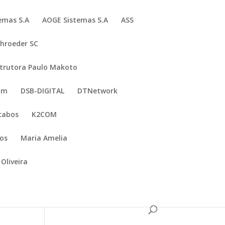
emas S.A
AOGE Sistemas S.A
ASS
chroeder SC
trutora Paulo Makoto
om
DSB-DIGITAL
DTNetwork
cabos
K2COM
ços
Maria Amelia
 Oliveira